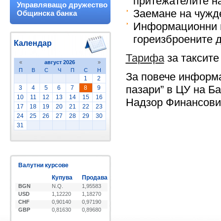
притежателите на
Управляващо дружество
Заемане на чужд
Общинска банка
Информационни к
гореизброените д
Календар
Тарифа
за таксите
«
август 2026
»
П
В
С
Ч
П
С
Н
За повече информ
1
2
пазари” в ЦУ на Б
3
4
5
6
7
8
9
10
11
12
13
14
15
16
Надзор Финансови
17
18
19
20
21
22
23
24
25
26
27
28
29
30
31
Валутни курсове
Купува
Продава
BGN
N.Q.
1,95583
USD
1,12220
1,18270
CHF
0,90140
0,97190
GBP
0,81630
0,89680