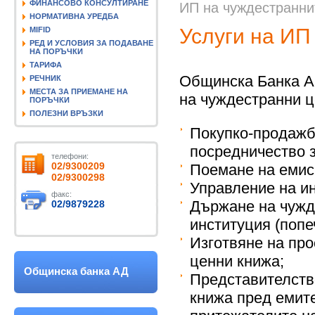
ФИНАНСОВО КОНСУЛТИРАНЕ
ИП на чуждестранни
НОРМАТИВНА УРЕДБА
Услуги на ИП
MIFID
РЕД И УСЛОВИЯ ЗА ПОДАВАНЕ
НА ПОРЪЧКИ
ТАРИФА
Общинска Банка А
РЕЧНИК
МЕСТА ЗА ПРИЕМАНЕ НА
на чуждестранни ц
ПОРЪЧКИ
ПОЛЕЗНИ ВРЪЗКИ
Покупко-продажби
посредничество з
телефони:
02/9300209
Поемане на емис
02/9300298
Управление на и
факс:
Държане на чужд
02/9879228
институция (попе
Изготвяне на про
ценни книжа;
Общинска банка АД
Представителств
книжа пред емите