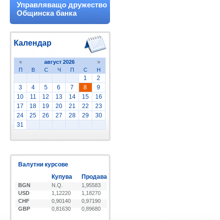
Управляващо дружество
Общинска банка
Календар
«
август 2026
»
П
В
С
Ч
П
С
Н
1
2
3
4
5
6
7
8
9
10
11
12
13
14
15
16
17
18
19
20
21
22
23
24
25
26
27
28
29
30
31
Валутни курсове
Купува
Продава
BGN
N.Q.
1,95583
USD
1,12220
1,18270
CHF
0,90140
0,97190
GBP
0,81630
0,89680