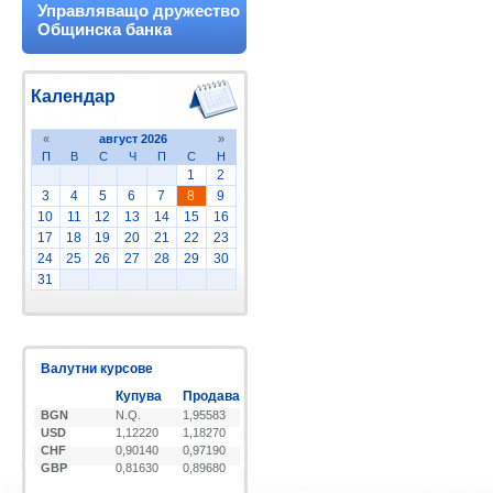
Управляващо дружество
Общинска банка
Календар
«
август 2026
»
П
В
С
Ч
П
С
Н
1
2
3
4
5
6
7
8
9
10
11
12
13
14
15
16
17
18
19
20
21
22
23
24
25
26
27
28
29
30
31
Валутни курсове
Купува
Продава
BGN
N.Q.
1,95583
USD
1,12220
1,18270
CHF
0,90140
0,97190
GBP
0,81630
0,89680