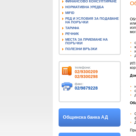
ФИНАНСОВО КОНСУЛТИРАНЕ
О
НОРМАТИВНА УРЕДБА
MIFID
РЕД И УСЛОВИЯ ЗА ПОДАВАНЕ
Обл
НА ПОРЪЧКИ
или
изп
ТАРИФА
мог
РЕЧНИК
МЕСТА ЗА ПРИЕМАНЕ НА
ПОРЪЧКИ
ПОЛЕЗНИ ВРЪЗКИ
ИП 
телефони:
кор
02/9300209
До
02/9300298
факс:
02/9879228
Об
Общинска банка АД
При