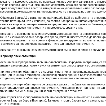
ючване на договори, даване на нареждания, поръчки или заявки, както и всяк
тка на клиента чрез пълномощник са допустими само ако се представи нота
ържа представителна власт за извършване на управителни и/или разпореди
трументи, и декларация от пълномощника, че не извършва по занятие сделк
Общинска Банка АД в изпълнение на Наредба №38 за дейността на инвестиц
тветно потенциалните й клиенти, да вземат базирано на информираност ин
сание на вида и характеристиките на предлаганите и търгувани от Банката, 
редник, финансови инструменти и рисковете, свързани с тях.
естирането във финансови инструменти може да донесе на инвеститора до
мени в икономическата и пазарната среда, както и инвеститорът да поеме ф
ължения като резултат от сделки с финансови инструменти, включително н
 разходите за придобиване на конкретните финансови инструменти.
естирането във финансови инструменти носи също така и риска от загуба на
к при сделки с облигации
естициите в корпоративни и общински облигации, търгувани в страната, се х
виден и валутен риск, както и риск на емитента и риск свързан със сетълмент
арният риск при облигациите е свързан с негативна промяна на пазарните 
гови ценни книжа с фиксиран или плаващ лихвен процент. Краткосрочните обл
ато дългосрочните облигации са свързани с по-висока степен на риск.
видният риск при облигациите се свързва с риска от забава или невъзможно
еститора дългови финансови инструменти. Ликвидният риск при този тип фи
аничените обеми облигационни заеми, търгувани в страната.
утният риск при корпоративните/общински облигации е по-нисък за инвестито
едения Валутен борд в България). За инвеститори с базова друга валута, вал
утните курсове.