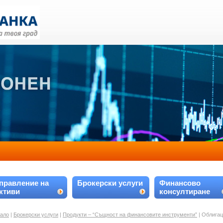
правление на
Брокерски услуги
Финансово
ктиви
консултиране
ало
|
Брокерски услуги
|
Продукти – “Същност на финансовите инструменти”
| Облига