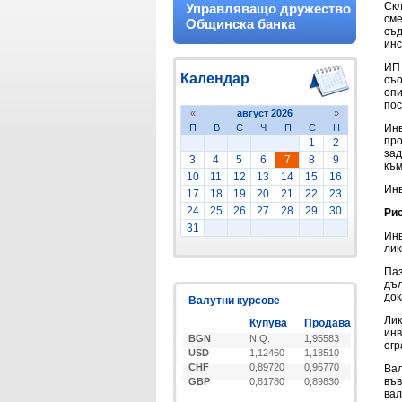
Скл
Управляващо дружество
сме
Общинска банка
съд
инс
ИП 
Календар
съо
опи
пос
«
август 2026
»
П
В
С
Ч
П
С
Н
Инв
про
1
2
зад
3
4
5
6
7
8
9
към
10
11
12
13
14
15
16
Инв
17
18
19
20
21
22
23
24
25
26
27
28
29
30
Рис
31
Инв
лик
Паз
дъл
док
Валутни курсове
Лик
Купува
Продава
инв
BGN
N.Q.
1,95583
огр
USD
1,12460
1,18510
CHF
0,89720
0,96770
Вал
във
GBP
0,81780
0,89830
вал