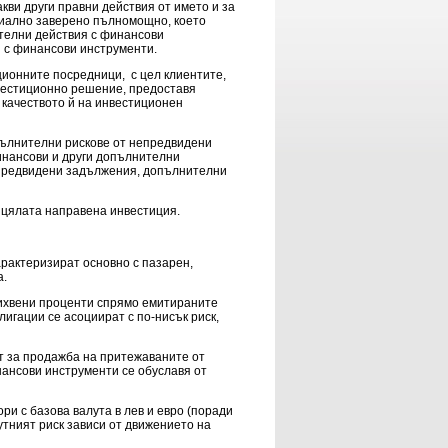
акви други правни действия от името и за
риално заверено пълномощно, което
телни действия с финансови
и с финансови инструменти.
ионните посредници, с цел клиентите,
вестиционно решение, предоставя
в качеството й на инвестиционен
пълнителни рискове от непредвидени
инансови и други допълнителни
епредвидени задължения, допълнителни
 цялата направена инвестиция.
арактеризират основно с пазарен,
а.
лихвени проценти спрямо емитираните
игации се асоциират с по-нисък риск,
ст за продажба на притежаваните от
нансови инструменти се обуславя от
ри с базова валута в лев и евро (поради
утният риск зависи от движението на