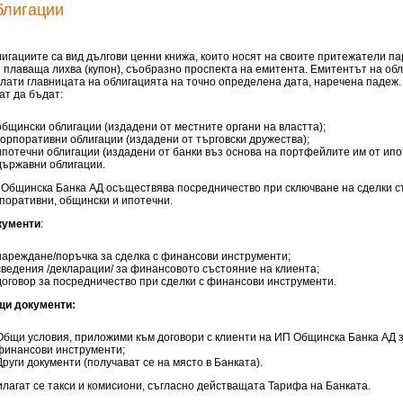
блигации
игациите са вид дългови ценни книжа, които носят на своите притежатели 
 плаваща лихва (купон), съобразно проспекта на емитента. Емитентът на об
лати главницата на облигацията на точно определена дата, наречена падеж.
ат да бъдат:
общински облигации (издадени от местните органи на властта);
корпоративни облигации (издадени от търговски дружества);
ипотечни облигации (издадени от банки въз основа на портфейлите им от ипо
държавни облигации.
Общинска Банка АД осъществява посредничество при сключване на сделки съ
поративни, общински и ипотечни.
кументи
:
нареждане/поръчка за сделка с финансови инструменти;
сведения /декларации/ за финансовото състояние на клиента;
договор за посредничество при сделки с финансови инструменти.
щи документи:
Общи условия, приложими към договори с клиенти на ИП Общинска Банка АД з
финансови инструменти;
Други документи (получават се на място в Банката).
лагат се такси и комисиони, съгласно действащата Тарифа на Банката.