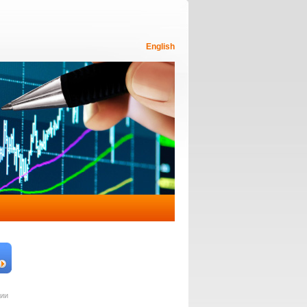
English
ции