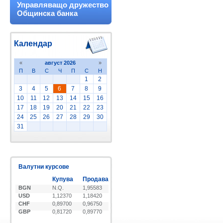
Управляващо дружество
Общинска банка
Календар
«
август 2026
»
П
В
С
Ч
П
С
Н
1
2
3
4
5
6
7
8
9
10
11
12
13
14
15
16
17
18
19
20
21
22
23
24
25
26
27
28
29
30
31
Валутни курсове
Купува
Продава
BGN
N.Q.
1,95583
USD
1,12370
1,18420
CHF
0,89700
0,96750
GBP
0,81720
0,89770