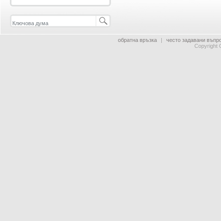
обратна връзка
|
често задавани въпр
Copyright