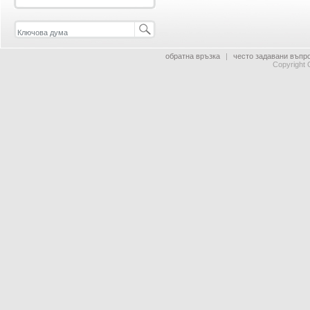
обратна връзка
|
често задавани въпр
Copyright