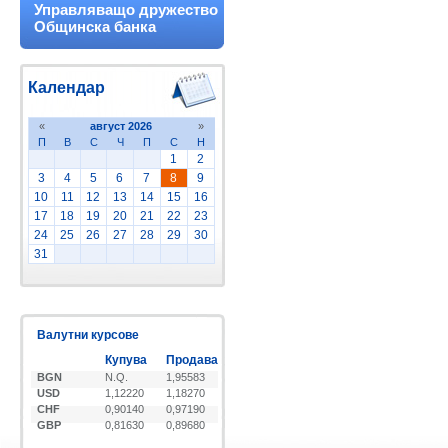
Управляващо дружество
Общинска банка
Календар
«
август 2026
»
П
В
С
Ч
П
С
Н
1
2
3
4
5
6
7
8
9
10
11
12
13
14
15
16
17
18
19
20
21
22
23
24
25
26
27
28
29
30
31
Валутни курсове
Купува
Продава
BGN
N.Q.
1,95583
USD
1,12220
1,18270
CHF
0,90140
0,97190
GBP
0,81630
0,89680